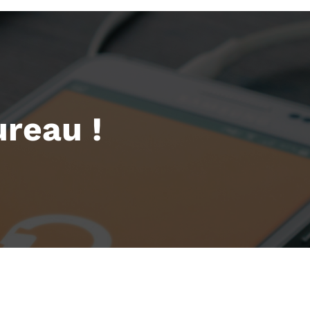
reau !