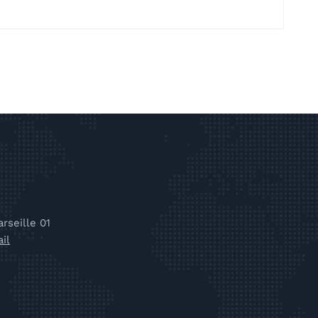
rseille 01
il