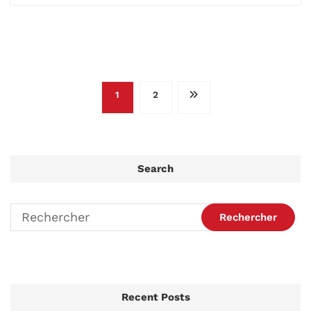
Pagination
1
2
des
publications
Search
Recent Posts