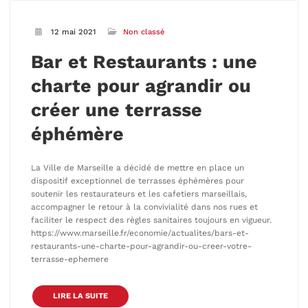
12 mai 2021
Non classé
Bar et Restaurants : une
charte pour agrandir ou
créer une terrasse
éphémère
La Ville de Marseille a décidé de mettre en place un
dispositif exceptionnel de terrasses éphémères pour
soutenir les restaurateurs et les cafetiers marseillais,
accompagner le retour à la convivialité dans nos rues et
faciliter le respect des règles sanitaires toujours en vigueur.
https://www.marseille.fr/economie/actualites/bars-et-
restaurants-une-charte-pour-agrandir-ou-creer-votre-
terrasse-ephemere
LIRE LA SUITE